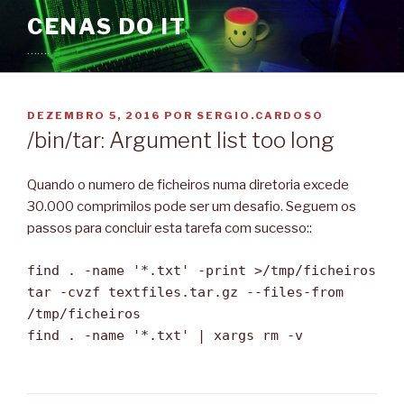
Saltar
CENAS DO IT
para
…….
o
conteúdo
PUBLICADO
DEZEMBRO 5, 2016
POR
SERGIO.CARDOSO
EM
/bin/tar: Argument list too long
Quando o numero de ficheiros numa diretoria excede
30.000 comprimilos pode ser um desafio. Seguem os
passos para concluir esta tarefa com sucesso::
find . -name '*.txt' -print >/tmp/ficheiros
tar -cvzf textfiles.tar.gz --files-from
/tmp/ficheiros
find . -name '*.txt' | xargs rm -v