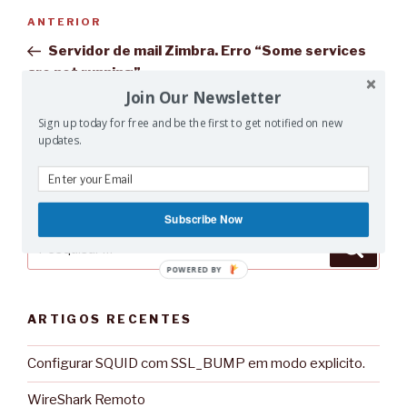
Navegação
Conteúdo
ANTERIOR
de
anterior
Servidor de mail Zimbra. Erro “Some services
artigos
are not running”
Join Our Newsletter
Conteúdo
SEGUINTE
Sign up today for free and be the first to get notified on new
seguinte
updates.
JVM 100% CPU Leap Second
Subscribe Now
Pesquisar
Pesqu
por:
POWERED BY
ARTIGOS RECENTES
Configurar SQUID com SSL_BUMP em modo explicito.
WireShark Remoto