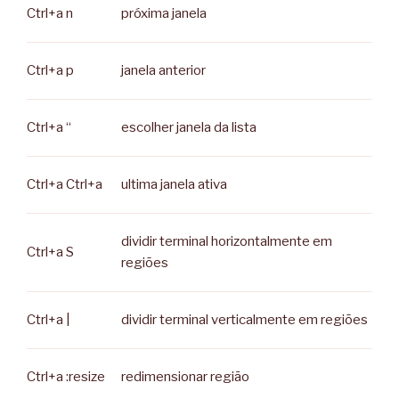
Ctrl+a n
próxima janela
Ctrl+a p
janela anterior
Ctrl+a “
escolher janela da lista
Ctrl+a Ctrl+a
ultima janela ativa
dividir terminal horizontalmente em
Ctrl+a S
regiões
Ctrl+a |
dividir terminal verticalmente em regiões
Ctrl+a :resize
redimensionar região