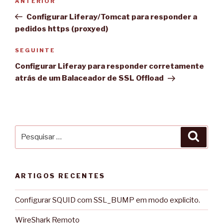
Conteúdo
ANTERIOR
de
anterior
Configurar Liferay/Tomcat para responder a
artigos
pedidos https (proxyed)
Conteúdo
SEGUINTE
seguinte
Configurar Liferay para responder corretamente
atrás de um Balaceador de SSL Offload
Pesquisar
Pesqu
por:
ARTIGOS RECENTES
Configurar SQUID com SSL_BUMP em modo explicito.
WireShark Remoto