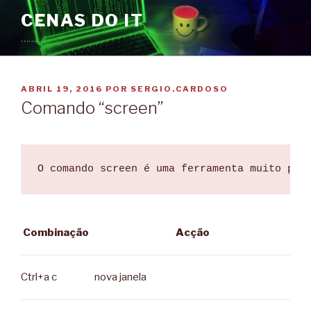
Saltar
CENAS DO IT
para
…….
o
conteúdo
PUBLICADO
ABRIL 19, 2016
POR
SERGIO.CARDOSO
EM
Comando “screen”
O comando screen é uma ferramenta muito pou
Combinação
Acção
Ctrl+a c
nova janela