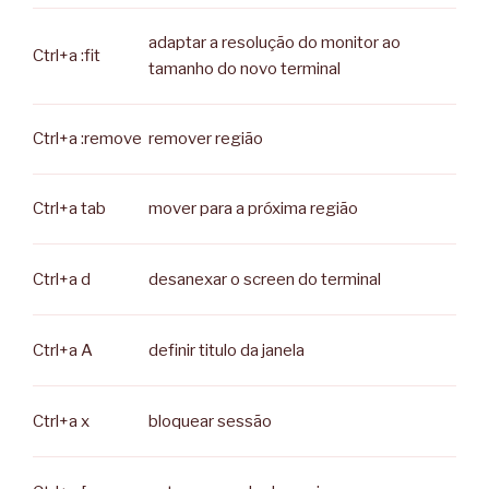
adaptar a resolução do monitor ao
Ctrl+a :fit
tamanho do novo terminal
Ctrl+a :remove
remover região
Ctrl+a tab
mover para a próxima região
Ctrl+a d
desanexar o screen do terminal
Ctrl+a A
definir titulo da janela
Ctrl+a x
bloquear sessão