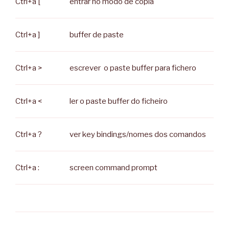
Ctrl+a [
entrar no modo de copia
Ctrl+a ]
buffer de paste
Ctrl+a >
escrever o paste buffer para fichero
Ctrl+a <
ler o paste buffer do ficheiro
Ctrl+a ?
ver key bindings/nomes dos comandos
Ctrl+a :
screen command prompt